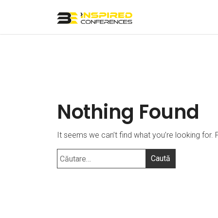
Nothing Found
It seems we can’t find what you’re looking for.
Caută
după: