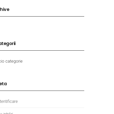
hive
tegorii
cio categorie
eta
tentificare