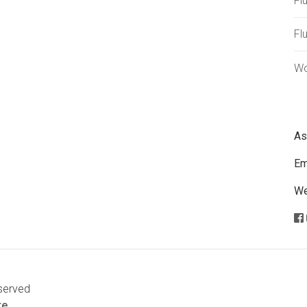
Flu
Fl
Wo
As
Em
We
served
te