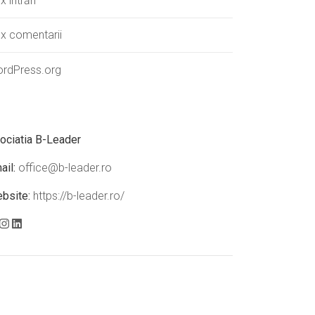
x intrări
ux comentarii
rdPress.org
ociatia B-Leader
ail:
office@b-leader.ro
bsite:
https://b-leader.ro/