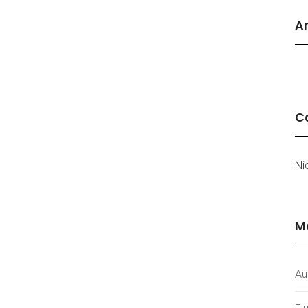
Ar
Ca
Ni
M
Au