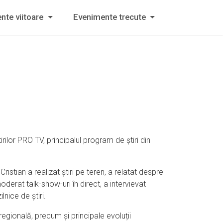
nte viitoare
Evenimente trecute
tirilor PRO TV
, principalul program de știri din
Cristian a realizat știri pe teren, a relatat despre
derat talk-show-uri în direct, a intervievat
nice de știri.
egională, precum și principale evoluții