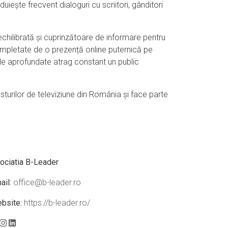
duiește frecvent dialoguri cu scriitori, gânditori
echilibrată și cuprinzătoare de informare pentru
ompletate de o prezență online puternică pe
lele aprofundate atrag constant un public
osturilor de televiziune din România și face parte
ociatia B-Leader
ail:
office@b-leader.ro
bsite:
https://b-leader.ro/