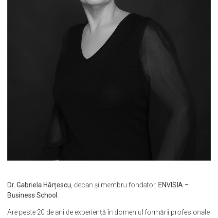
Dr. Gabriela Hârțescu
, decan și membru fondator,
ENVISIA –
Business School
.
Are peste 20 de ani de experiență în domeniul formării profesionale