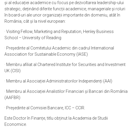
și al educației academice cu focus pe dezvoltarea leadership-ului
strategic, deținând diferite funcții academice, manageriale și roluri
în board-uri ale unor organizații importante din domeniu, atât în
România, cât și la nivel european:
· Visiting Fellow, Marketing and Reputation, Henley Business
School – University of Reading
· Președinte al Comitetului Academic din cadrul International
Association for Sustainable Economy (IASE)
· Membru afiliat al Chartered Institute for Securities and Investment
UK (CISI)
· Membru al Asociației Administratorilor Independenți (AAI)
· Membru al Asociației Analistilor Financiari și Bancari din România
(AAFBR)
· Președinte al Comisiei Bancare, ICC – CCIR.
Este Doctor în Finanțe, titlu obținut la Academia de Studii
Economice.