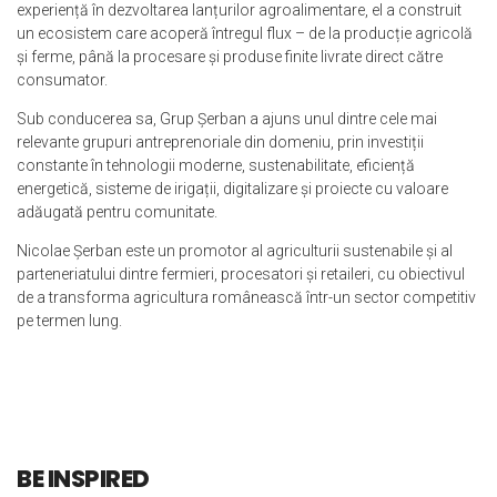
experiență în dezvoltarea lanțurilor agroalimentare, el a construit
un ecosistem care acoperă întregul flux – de la producție agricolă
și ferme, până la procesare și produse finite livrate direct către
consumator.
Sub conducerea sa, Grup Șerban a ajuns unul dintre cele mai
relevante grupuri antreprenoriale din domeniu, prin investiții
constante în tehnologii moderne, sustenabilitate, eficiență
energetică, sisteme de irigații, digitalizare și proiecte cu valoare
adăugată pentru comunitate.
Nicolae Șerban este un promotor al agriculturii sustenabile și al
parteneriatului dintre fermieri, procesatori și retaileri, cu obiectivul
de a transforma agricultura românească într-un sector competitiv
pe termen lung.
BE INSPIRED