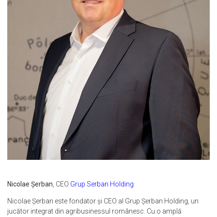
Nicolae Șerban
, CEO
Grup Serban Holding
Nicolae Șerban este fondator și CEO al Grup Șerban Holding, un
jucător integrat din agribusinessul românesc. Cu o amplă