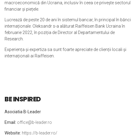
macroeconomică din Ucraina, inclusiv în ceea ce privește sectorul
financiar și piețele.
Lucrează de peste 20 de ani în sistemul bancar, în principal în bănci
internaționale. Oleksandr s-a alăturat Raiffeisen Bank Ucraina în
februarie 2022, în poziția de Director al Departamentului de
Research.
Experiența și expertiza sa sunt foarte apreciate de clienții locali și
internaționali ai Raiffeisen.
BE INSPIRED
Asociatia B-Leader
Email:
office@b-leader.ro
Website:
https://b-leader.ro/